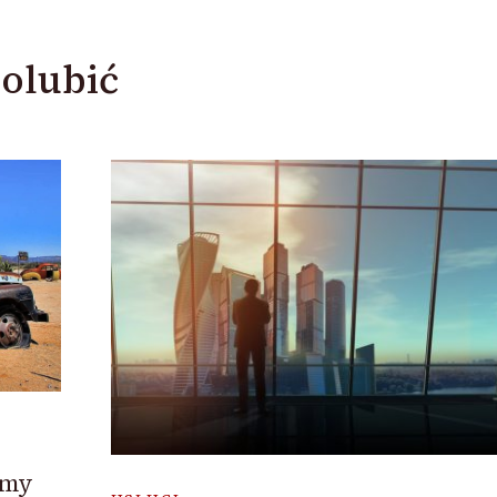
olubić
imy