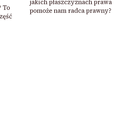
jakich płaszczyznach prawa
? To
pomoże nam radca prawny?
część