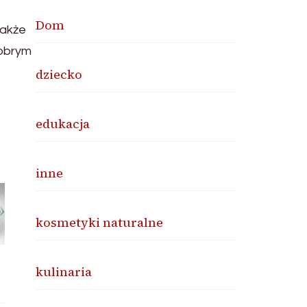
Dom
także
dobrym
dziecko
edukacja
inne
kosmetyki naturalne
kulinaria