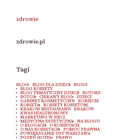
zdrowie
zdrowie.pl
Tagi
BLOG
BLOG DLA DZIECI
BLOGI
BLOG KOBIETY
BLOG TEMATYCZNY DZIECI
BOTOKS
BOTOX
CIEKAWY BLOG
DZIECI
GABINET KOSMETYCZNY
KOBIECIE
KOBIETA
KOBIETY KOBIETOM
KRAKOW RESTAURANT
KRAKÓW
KWAS HIALURONOWY
MARKETING W SIECI
MEDYCYNA ESTETYCZNA
NA BLOGU
O BLOGACH
O KOBIETACH
O NAS KOBIETACH
POMOC PRAWNA
POWIĘKSZANIE UST WARSZAWA
POZNŃ HOTEL
PRAWO