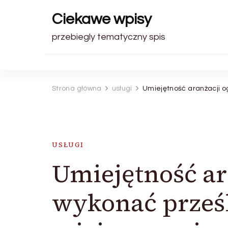
Ciekawe wpisy
przebiegly tematyczny spis
Strona główna
usługi
Umiejętność aranżacji og
USŁUGI
Umiejętność ar
wykonać prześl