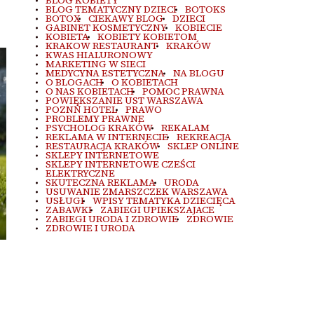
BLOG KOBIETY
BLOG TEMATYCZNY DZIECI
BOTOKS
BOTOX
CIEKAWY BLOG
DZIECI
GABINET KOSMETYCZNY
KOBIECIE
KOBIETA
KOBIETY KOBIETOM
KRAKOW RESTAURANT
KRAKÓW
KWAS HIALURONOWY
MARKETING W SIECI
MEDYCYNA ESTETYCZNA
NA BLOGU
O BLOGACH
O KOBIETACH
O NAS KOBIETACH
POMOC PRAWNA
POWIĘKSZANIE UST WARSZAWA
POZNŃ HOTEL
PRAWO
PROBLEMY PRAWNE
PSYCHOLOG KRAKÓW
REKALAM
REKLAMA W INTERNECIE
REKREACJA
RESTAURACJA KRAKÓW
SKLEP ONLINE
SKLEPY INTERNETOWE
SKLEPY INTERNETOWE CZEŚCI
ELEKTRYCZNE
SKUTECZNA REKLAMA
URODA
USUWANIE ZMARSZCZEK WARSZAWA
USŁUGI
WPISY TEMATYKA DZIECIĘCA
ZABAWKI
ZABIEGI UPIEKSZAJACE
ZABIEGI URODA I ZDROWIE
ZDROWIE
ZDROWIE I URODA