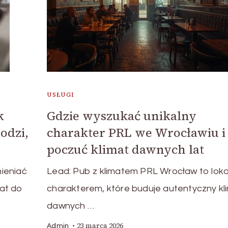
USŁUGI
k
Gdzie wyszukać unikalny
odzi,
charakter PRL we Wrocławiu i
poczuć klimat dawnych lat
ieniać
Lead: Pub z klimatem PRL Wrocław to loka
at do
charakterem, które buduje autentyczny kl
dawnych …
23 marca 2026
Admin