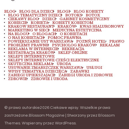
BLOG
BLOG DLA DZIECI
BLOGI
BLOG KOBIETY
BLOG TEMATYCZNY DZIECI
BOTOKS
BOTOX
CIEKAWY BLOG
DZIECI
GABINET KOSMETYCZNY
KOBIECIE
KOBIETA
KOBIETY KOBIETOM
KRAKOW RESTAURANT
KRAKÓW
KWAS HIALURONOWY
MARKETING W SIECI
MEDYCYNA ESTETYCZNA
NA BLOGU
O BLOGACH
O KOBIETACH
O NAS KOBIETACH
POMOC PRAWNA
POWIĘKSZANIE UST WARSZAWA
POZNŃ HOTEL
PRAWO
PROBLEMY PRAWNE
PSYCHOLOG KRAKÓW
REKALAM
REKLAMA W INTERNECIE
REKREACJA
RESTAURACJA KRAKÓW
SKLEP ONLINE
SKLEPY INTERNETOWE
SKLEPY INTERNETOWE CZEŚCI ELEKTRYCZNE
SKUTECZNA REKLAMA
URODA
USUWANIE ZMARSZCZEK WARSZAWA
USŁUGI
WPISY TEMATYKA DZIECIĘCA
ZABAWKI
ZABIEGI UPIEKSZAJACE
ZABIEGI URODA I ZDROWIE
ZDROWIE
ZDROWIE I URODA
© prawa autorskie2026
Ciekawe wpisy
. Wszelkie prawa
zastrzeżone.
Blossom Magazine | Stworzony przez
Blossom
Themes
.
Wspierany przez
WordPress
.