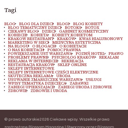
Tagi
BLOG
BLOG DLA DZIECI
BLOGI
BLOG KOBIETY
BLOG TEMATYCZNY DZIECI
BOTOKS
BOTOX
CIEKAWY BLOG
DZIECI
GABINET KOSMETYCZNY
KOBIECIE
KOBIETA
KOBIETY KOBIETOM
KRAKOW RESTAURANT
KRAKÓW
KWAS HIALURONOWY
MARKETING W SIECI
MEDYCYNA ESTETYCZNA
NA BLOGU
O BLOGACH
O KOBIETACH
O NAS KOBIETACH
POMOC PRAWNA
POWIĘKSZANIE UST WARSZAWA
POZNŃ HOTEL
PRAWO
PROBLEMY PRAWNE
PSYCHOLOG KRAKÓW
REKALAM
REKLAMA W INTERNECIE
REKREACJA
RESTAURACJA KRAKÓW
SKLEP ONLINE
SKLEPY INTERNETOWE
SKLEPY INTERNETOWE CZEŚCI ELEKTRYCZNE
SKUTECZNA REKLAMA
URODA
USUWANIE ZMARSZCZEK WARSZAWA
USŁUGI
WPISY TEMATYKA DZIECIĘCA
ZABAWKI
ZABIEGI UPIEKSZAJACE
ZABIEGI URODA I ZDROWIE
ZDROWIE
ZDROWIE I URODA
© prawa autorskie2026
Ciekawe wpisy
. Wszelkie prawa
zastrzeżone.
Blossom Magazine | Stworzony przez
Blossom