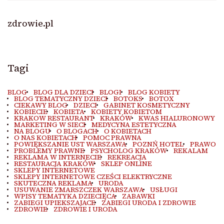
zdrowie.pl
Tagi
BLOG
BLOG DLA DZIECI
BLOGI
BLOG KOBIETY
BLOG TEMATYCZNY DZIECI
BOTOKS
BOTOX
CIEKAWY BLOG
DZIECI
GABINET KOSMETYCZNY
KOBIECIE
KOBIETA
KOBIETY KOBIETOM
KRAKOW RESTAURANT
KRAKÓW
KWAS HIALURONOWY
MARKETING W SIECI
MEDYCYNA ESTETYCZNA
NA BLOGU
O BLOGACH
O KOBIETACH
O NAS KOBIETACH
POMOC PRAWNA
POWIĘKSZANIE UST WARSZAWA
POZNŃ HOTEL
PRAWO
PROBLEMY PRAWNE
PSYCHOLOG KRAKÓW
REKALAM
REKLAMA W INTERNECIE
REKREACJA
RESTAURACJA KRAKÓW
SKLEP ONLINE
SKLEPY INTERNETOWE
SKLEPY INTERNETOWE CZEŚCI ELEKTRYCZNE
SKUTECZNA REKLAMA
URODA
USUWANIE ZMARSZCZEK WARSZAWA
USŁUGI
WPISY TEMATYKA DZIECIĘCA
ZABAWKI
ZABIEGI UPIEKSZAJACE
ZABIEGI URODA I ZDROWIE
ZDROWIE
ZDROWIE I URODA