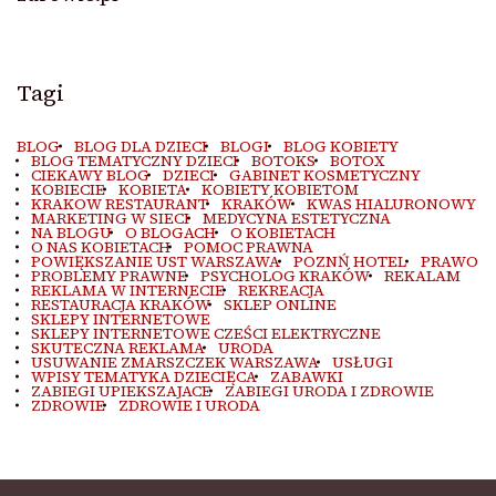
Tagi
BLOG
BLOG DLA DZIECI
BLOGI
BLOG KOBIETY
BLOG TEMATYCZNY DZIECI
BOTOKS
BOTOX
CIEKAWY BLOG
DZIECI
GABINET KOSMETYCZNY
KOBIECIE
KOBIETA
KOBIETY KOBIETOM
KRAKOW RESTAURANT
KRAKÓW
KWAS HIALURONOWY
MARKETING W SIECI
MEDYCYNA ESTETYCZNA
NA BLOGU
O BLOGACH
O KOBIETACH
O NAS KOBIETACH
POMOC PRAWNA
POWIĘKSZANIE UST WARSZAWA
POZNŃ HOTEL
PRAWO
PROBLEMY PRAWNE
PSYCHOLOG KRAKÓW
REKALAM
REKLAMA W INTERNECIE
REKREACJA
RESTAURACJA KRAKÓW
SKLEP ONLINE
SKLEPY INTERNETOWE
SKLEPY INTERNETOWE CZEŚCI ELEKTRYCZNE
SKUTECZNA REKLAMA
URODA
USUWANIE ZMARSZCZEK WARSZAWA
USŁUGI
WPISY TEMATYKA DZIECIĘCA
ZABAWKI
ZABIEGI UPIEKSZAJACE
ZABIEGI URODA I ZDROWIE
ZDROWIE
ZDROWIE I URODA