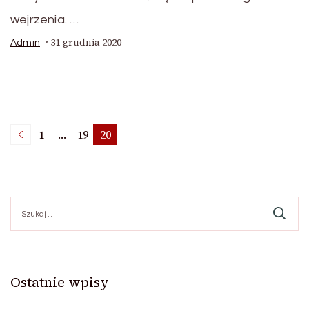
wejrzenia. …
31 grudnia 2020
Admin
Stronicowanie
1
…
19
20
Strona
Strona
Strona
wpisów
Szukaj:
Ostatnie wpisy