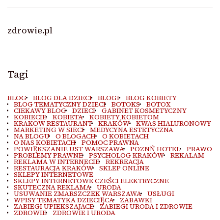
zdrowie.pl
Tagi
BLOG
BLOG DLA DZIECI
BLOGI
BLOG KOBIETY
BLOG TEMATYCZNY DZIECI
BOTOKS
BOTOX
CIEKAWY BLOG
DZIECI
GABINET KOSMETYCZNY
KOBIECIE
KOBIETA
KOBIETY KOBIETOM
KRAKOW RESTAURANT
KRAKÓW
KWAS HIALURONOWY
MARKETING W SIECI
MEDYCYNA ESTETYCZNA
NA BLOGU
O BLOGACH
O KOBIETACH
O NAS KOBIETACH
POMOC PRAWNA
POWIĘKSZANIE UST WARSZAWA
POZNŃ HOTEL
PRAWO
PROBLEMY PRAWNE
PSYCHOLOG KRAKÓW
REKALAM
REKLAMA W INTERNECIE
REKREACJA
RESTAURACJA KRAKÓW
SKLEP ONLINE
SKLEPY INTERNETOWE
SKLEPY INTERNETOWE CZEŚCI ELEKTRYCZNE
SKUTECZNA REKLAMA
URODA
USUWANIE ZMARSZCZEK WARSZAWA
USŁUGI
WPISY TEMATYKA DZIECIĘCA
ZABAWKI
ZABIEGI UPIEKSZAJACE
ZABIEGI URODA I ZDROWIE
ZDROWIE
ZDROWIE I URODA