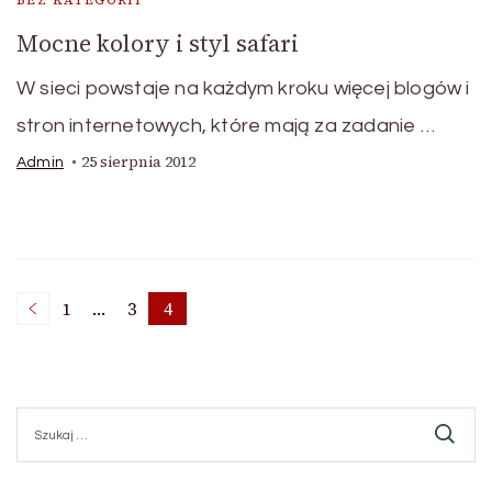
BEZ KATEGORII
Mocne kolory i styl safari
W sieci powstaje na każdym kroku więcej blogów i
stron internetowych, które mają za zadanie …
25 sierpnia 2012
Admin
Stronicowanie
1
…
3
4
Strona
Strona
Strona
wpisów
Szukaj: