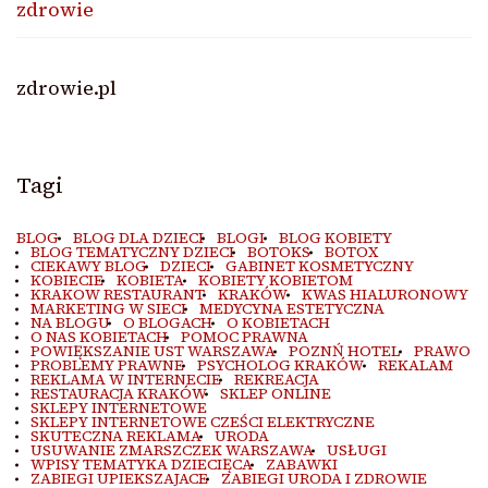
zdrowie
zdrowie.pl
Tagi
BLOG
BLOG DLA DZIECI
BLOGI
BLOG KOBIETY
BLOG TEMATYCZNY DZIECI
BOTOKS
BOTOX
CIEKAWY BLOG
DZIECI
GABINET KOSMETYCZNY
KOBIECIE
KOBIETA
KOBIETY KOBIETOM
KRAKOW RESTAURANT
KRAKÓW
KWAS HIALURONOWY
MARKETING W SIECI
MEDYCYNA ESTETYCZNA
NA BLOGU
O BLOGACH
O KOBIETACH
O NAS KOBIETACH
POMOC PRAWNA
POWIĘKSZANIE UST WARSZAWA
POZNŃ HOTEL
PRAWO
PROBLEMY PRAWNE
PSYCHOLOG KRAKÓW
REKALAM
REKLAMA W INTERNECIE
REKREACJA
RESTAURACJA KRAKÓW
SKLEP ONLINE
SKLEPY INTERNETOWE
SKLEPY INTERNETOWE CZEŚCI ELEKTRYCZNE
SKUTECZNA REKLAMA
URODA
USUWANIE ZMARSZCZEK WARSZAWA
USŁUGI
WPISY TEMATYKA DZIECIĘCA
ZABAWKI
ZABIEGI UPIEKSZAJACE
ZABIEGI URODA I ZDROWIE