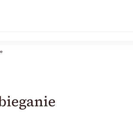
ie
 bieganie