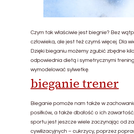
Czym tak właściwie jest biegnie? Bez wątpi
człowieka, ale jest też czymś więcej. Dla w
Dzięki bieganiu możemy zgubić zbędne kil
odpowiednia dietą i symetrycznymi trenin
wymodelować sylwetkę.
bieganie trener
Bieganie pomoże nam także w zachowaniu 
posiłków, a także dbałość o ich zawartość,
sportu jest jeszcze wiele zaczynając od z
cywilizacyjnych – cukrzycy, poprzez pop