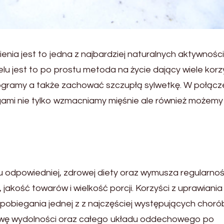
enia jest to jedna z najbardziej naturalnych aktywności
ielu jest to po prostu metoda na życie dający wiele korzy
ogramy a także zachować szczupłą sylwetkę. W połącze
gami nie tylko wzmacniamy mięśnie ale również możemy
odpowiedniej, zdrowej diety oraz wymusza regularno
 jakość towarów i wielkość porcji. Korzyści z uprawiani
apobiegania jednej z z najczęściej występujących choró
rawę wydolności oraz całego układu oddechowego po