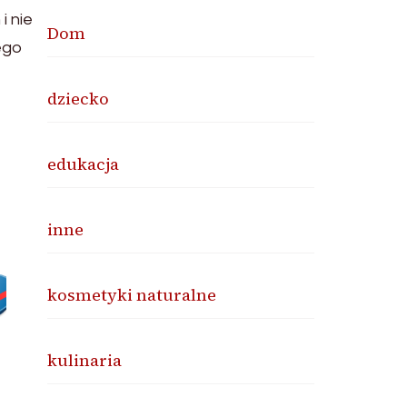
i nie
Dom
ego
dziecko
edukacja
inne
kosmetyki naturalne
kulinaria