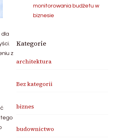
monitorowania budżetu w
biznesie
 dla
Kategorie
ści.
niu z
architektura
Bez kategorii
biznes
ść
a tego
b
budownictwo