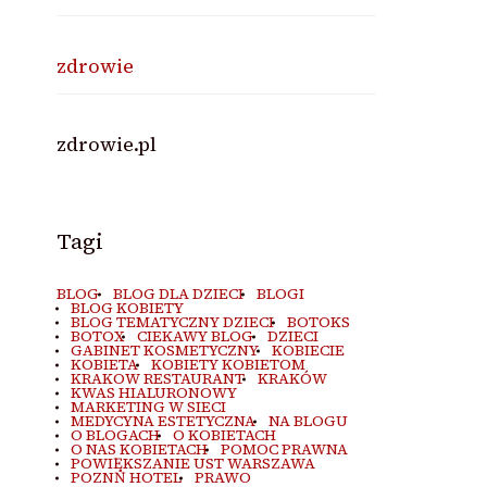
zdrowie
zdrowie.pl
Tagi
BLOG
BLOG DLA DZIECI
BLOGI
BLOG KOBIETY
BLOG TEMATYCZNY DZIECI
BOTOKS
BOTOX
CIEKAWY BLOG
DZIECI
GABINET KOSMETYCZNY
KOBIECIE
KOBIETA
KOBIETY KOBIETOM
KRAKOW RESTAURANT
KRAKÓW
KWAS HIALURONOWY
MARKETING W SIECI
MEDYCYNA ESTETYCZNA
NA BLOGU
O BLOGACH
O KOBIETACH
O NAS KOBIETACH
POMOC PRAWNA
POWIĘKSZANIE UST WARSZAWA
POZNŃ HOTEL
PRAWO