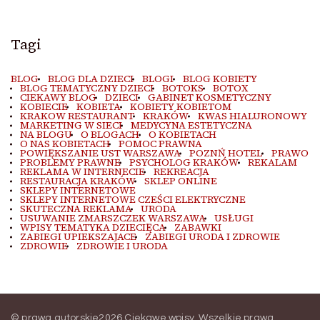
Tagi
BLOG
BLOG DLA DZIECI
BLOGI
BLOG KOBIETY
BLOG TEMATYCZNY DZIECI
BOTOKS
BOTOX
CIEKAWY BLOG
DZIECI
GABINET KOSMETYCZNY
KOBIECIE
KOBIETA
KOBIETY KOBIETOM
KRAKOW RESTAURANT
KRAKÓW
KWAS HIALURONOWY
MARKETING W SIECI
MEDYCYNA ESTETYCZNA
NA BLOGU
O BLOGACH
O KOBIETACH
O NAS KOBIETACH
POMOC PRAWNA
POWIĘKSZANIE UST WARSZAWA
POZNŃ HOTEL
PRAWO
PROBLEMY PRAWNE
PSYCHOLOG KRAKÓW
REKALAM
REKLAMA W INTERNECIE
REKREACJA
RESTAURACJA KRAKÓW
SKLEP ONLINE
SKLEPY INTERNETOWE
SKLEPY INTERNETOWE CZEŚCI ELEKTRYCZNE
SKUTECZNA REKLAMA
URODA
USUWANIE ZMARSZCZEK WARSZAWA
USŁUGI
WPISY TEMATYKA DZIECIĘCA
ZABAWKI
ZABIEGI UPIEKSZAJACE
ZABIEGI URODA I ZDROWIE
ZDROWIE
ZDROWIE I URODA
© prawa autorskie2026
Ciekawe wpisy
. Wszelkie prawa