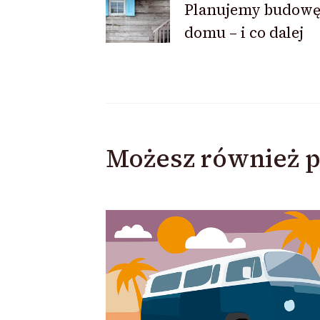
Planujemy budow
wpisu
domu – i co dalej
Możesz również p