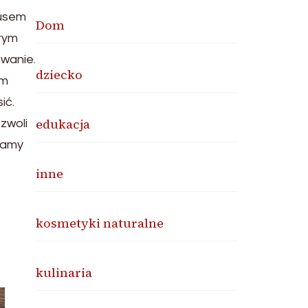
busem
Dom
brym
ewanie.
dziecko
em
ić.
edukacja
ozwoli
damy
inne
kosmetyki naturalne
kulinaria