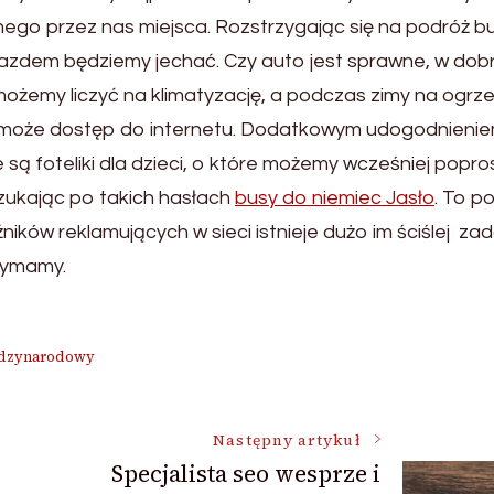
go przez nas miejsca. Rozstrzygając się na podróż 
jazdem będziemy jechać. Czy auto jest sprawne, w do
możemy liczyć na klimatyzację, a podczas zimy na ogrz
 mmoże dostęp do internetu. Dodatkowym udogodnieni
ą foteliki dla dzieci, o które możemy wcześniej popros
szukając po takich hasłach
busy do niemiec Jasło
. To p
ków reklamujących w sieci istnieje dużo im ściślej za
rzymamy.
edzynarodowy
Następny artykuł
Specjalista seo wesprze i