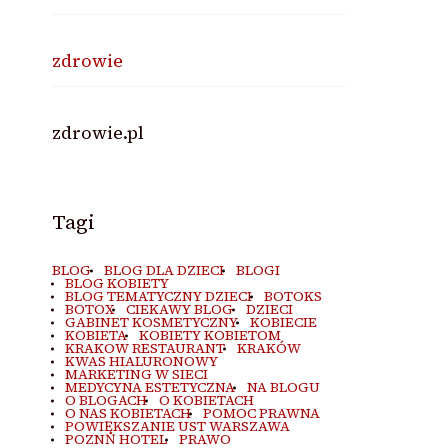
zdrowie
zdrowie.pl
Tagi
BLOG
BLOG DLA DZIECI
BLOGI
BLOG KOBIETY
BLOG TEMATYCZNY DZIECI
BOTOKS
BOTOX
CIEKAWY BLOG
DZIECI
GABINET KOSMETYCZNY
KOBIECIE
KOBIETA
KOBIETY KOBIETOM
KRAKOW RESTAURANT
KRAKÓW
KWAS HIALURONOWY
MARKETING W SIECI
MEDYCYNA ESTETYCZNA
NA BLOGU
O BLOGACH
O KOBIETACH
O NAS KOBIETACH
POMOC PRAWNA
POWIĘKSZANIE UST WARSZAWA
POZNŃ HOTEL
PRAWO