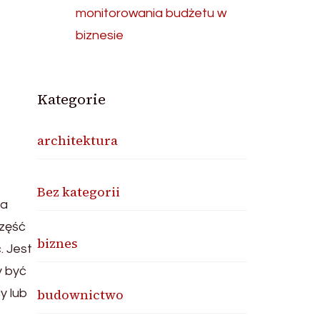
monitorowania budżetu w
biznesie
Kategorie
architektura
Bez kategorii
na
część
biznes
. Jest
y być
budownictwo
y lub